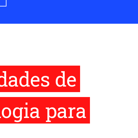
idades de
logia para