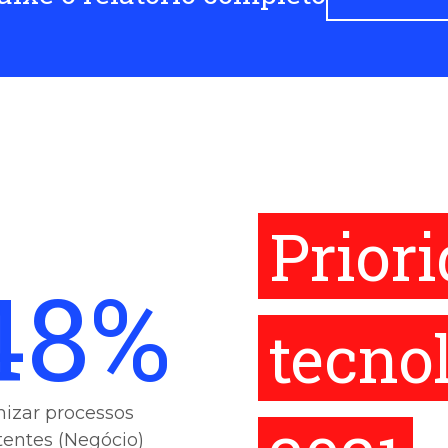
Prior
48%
tecno
izar processos
tentes (Negócio)