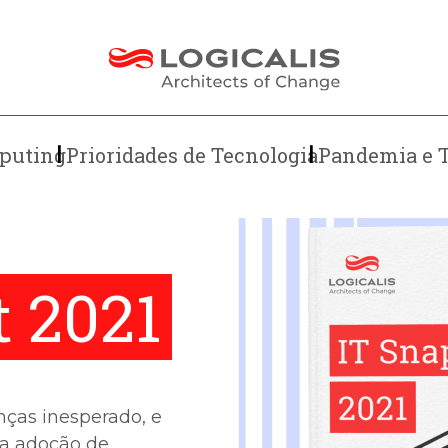
puting
Prioridades de Tecnologia
Pandemia e 
t 2021
ças inesperado, e
da adoção de