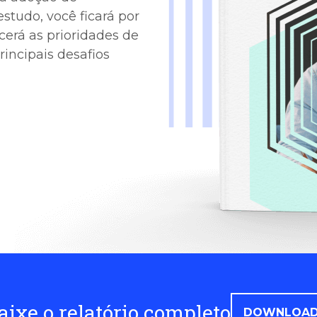
estudo, você ficará por
erá as prioridades de
rincipais desafios
aixe o relatório completo
DOWNLOA