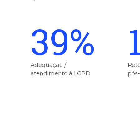
39%
Adequação /
Ret
atendimento à LGPD
pós